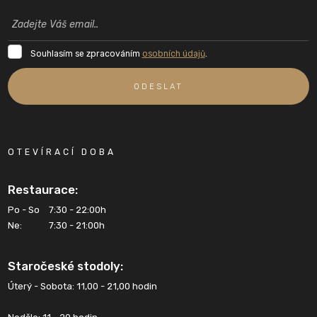
Souhlasím
Souhlasím se zpracováním
osobních údajů
.
se
zpracováním
ODESLAT
osobních
údajů
.
Formulář
se
OTEVÍRACÍ DOBA
nepodařilo
odeslat.
Restaurace:
Po - So
7:30 - 22:00h
Ne:
7:30 - 21:00h
Staročeské stodoly:
Úterý - Sobota: 11,00 - 21,00 hodin