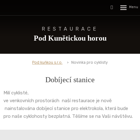
Rozbalen
Vyhledávání
menu
RESTAURACE
Pod Kunětickou horou
Pod kuňkou s.r.o.
Novinka pro cyklisty
Dobíjecí stanice
Milí cyklisté,
ve venkovních prostorách naší restaurace je nově
nainstalována dobíjecí stanice pro elektrokola, která bude
pro naše cyklohosty bezplatná. Těšíme se na Vaši návštěvu.