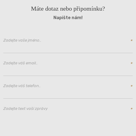
Máte dotaz nebo připomínku?
Napište nám!
Zadejte vaše jméno..
*
Zadejte váš email..
*
Zadejte váš telefon..
*
Zadejte text vaší zprávy
*