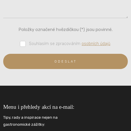
Položky označené hvězdičkou (*) jsou povinné.
Souhlasím
Souhlasím se zpracováním
osobních údajů
.
se
zpracováním
osobních
ODESLAT
údajů
.
Formulář
se
nepodařilo
Menu i přehledy akcí na e-mail:
odeslat.
Tipy, rady a inspirace nejen na
gastronomické zážitky: